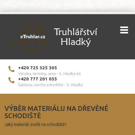
+420 725 325 305
Výroba, termíny, ceny - S. Hladký ml.
+420 777 201 055
Šablony, návrhy schodiště - S. Hladký
VÝBĚR MATERIÁLU NA DŘEVĚNÉ
SCHODIŠTĚ
Jaký materiál zvolit na schodiště?