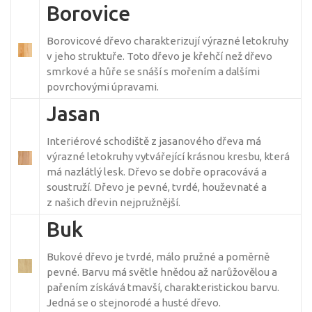
Borovice
Borovicové dřevo charakterizují výrazné letokruhy
v jeho struktuře. Toto dřevo je křehčí než dřevo
smrkové a hůře se snáší s mořením a dalšími
povrchovými úpravami.
Jasan
Interiérové schodiště z jasanového dřeva má
výrazné letokruhy vytvářející krásnou kresbu, která
má nazlátlý lesk. Dřevo se dobře opracovává a
soustruží. Dřevo je pevné, tvrdé, houževnaté a
z našich dřevin nejpružnější.
Buk
Bukové dřevo je tvrdé, málo pružné a poměrně
pevné. Barvu má světle hnědou až narůžovělou a
pařením získává tmavší, charakteristickou barvu.
Jedná se o stejnorodé a husté dřevo.