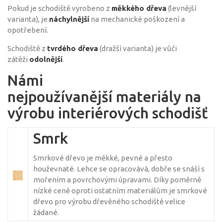
Pokud je schodiště vyrobeno z
měkkého dřeva
(levnější
varianta), je
náchylnější
na mechanické poškození a
opotřebení.
Schodiště z
tvrdého dřeva
(dražší varianta) je vůči
zátěži
odolnější
.
Námi
nejpoužívanější materiály na
výrobu interiérových schodišť
Smrk
Smrkové dřevo je měkké, pevné a přesto
houževnaté. Lehce se opracovává, dobře se snáší s
mořením a povrchovými úpravami. Díky poměrně
nízké ceně oproti ostatním materiálům je smrkové
dřevo pro výrobu dřevěného schodiště velice
žádané.