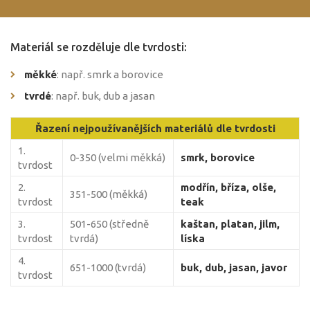
Materiál se rozděluje dle tvrdosti:
měkké
: např. smrk a borovice
tvrdé
: např. buk, dub a jasan
Řazení nejpoužívanějších materiálů dle tvrdosti
1.
0-350 (velmi měkká)
smrk, borovice
tvrdost
2.
modřín, bříza, olše,
351-500 (měkká)
tvrdost
teak
3.
501-650 (středně
kaštan, platan, jilm,
tvrdost
tvrdá)
líska
4.
651-1000 (tvrdá)
buk, dub, jasan, javor
tvrdost